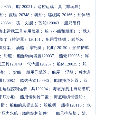
0355
；
船120021
；
遥控运载工具（非玩具）
船
；
皮艇120348
；
帆船
；
螺旋桨120166
；
船体结
0354
；
筏
；
划艇
；
驳船120063
；
船只吊杆
海上运载工具专用盖罩
；
船（小船和船舰）
；
载人
桨（推进器）120151
；
船用导缆钳
；
转舵装
螺旋桨
；
油船
；
摩托艇
；
轮船120150
；
船舶护舷
；
船舵
；
船舶转向装置120037
；
船壳120035
；
浮
具120149
；
气垫船120237
；
船体120035
；
舵
海）
；
货船
；
船用导缆器
；
船屋
；
浮船
；
独木舟
20082
；
船钩头篙120036
；
船舶操舵装置
；
双
远程控制运载工具120294
；
海底探测用自动潜航
平底小船
；
船用钢制舱口盖
；
海底电缆铺设船
；
用桁
；
船舶的悬臂支架
；
船舵柄
；
船桅120118
；
水
的压力水舱（船的结构部件）
；
船只护舷垫
；
陆、