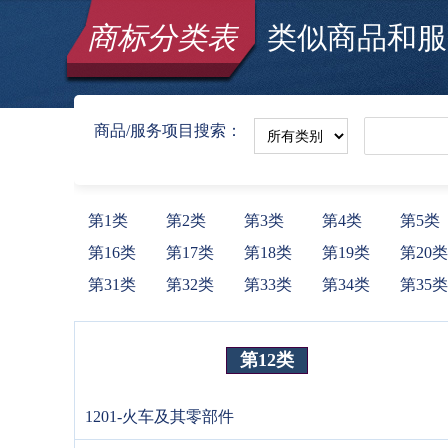
商标分类表
类似商品和服务
商品/服务项目搜索：
第1类
第2类
第3类
第4类
第5类
第16类
第17类
第18类
第19类
第20类
第31类
第32类
第33类
第34类
第35类
第12类
1201-火车及其零部件