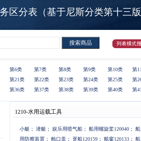
区分表（基于尼斯分类第十三版）
第6类
第7类
第8类
第9类
第10类
第1
第21类
第22类
第23类
第24类
第25类
第2
第36类
第37类
第38类
第39类
第40类
第4
1210
-
水用运载工具
小艇
；
潜艇
；
娱乐用喷气船
；
船用螺旋桨120040
；
船
用防擦装置
；
舱口盖
；
趸船120159
；
舷窗120133
；
船