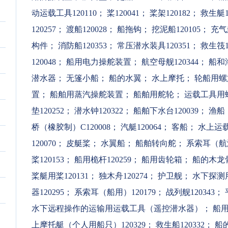
动运载工具120110
；
桨120041
；
桨架120182
；
救生艇12
120257
；
渡船120028
；
船拖钩
；
挖泥船120105
；
充气
构件
；
消防船120353
；
常压潜水装具120351
；
救生筏12
120048
；
船用电力操舵装置
；
航空母舰120344
；
船和
潜水器
；
无篷小船
；
船的水翼
；
水上摩托
；
轮船用螺旋
置
；
船舶用蒸汽操舵装置
；
船舶用舵轮
；
运载工具用
垫120252
；
潜水钟120322
；
船舶下水台120039
；
渔船
桥（橡胶制）C120008
；
汽艇120064
；
客船
；
水上运载工
120070
；
皮艇桨
；
水翼船
；
船舶转向舵
；
系索耳（航
桨120153
；
船用桅杆120259
；
船用齿轮箱
；
船的木龙骨1
桨艇用桨120131
；
独木舟120274
；
护卫舰
；
水下探测用
器120295
；
系索耳（船用）120179
；
战列舰120343
；
水下远程操作的运输用运载工具（遥控潜水器）
；
船
上摩托艇（个人用船只）120329
；
救生船120332
；
船