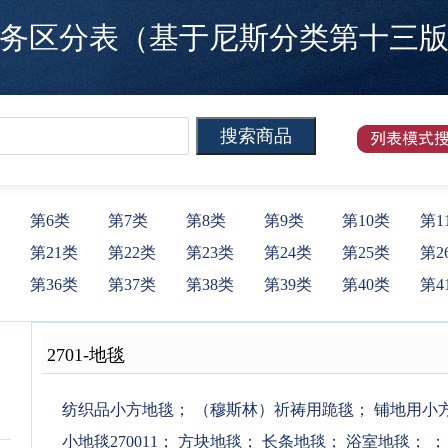
区分表（基于尼斯分类第十三版）
第6类
第7类
第8类
第9类
第10类
第1
第21类
第22类
第23类
第24类
第25类
第2
第36类
第37类
第38类
第39类
第40类
第4
2701
-
地毯
纺织品小方地毯
；
（穆斯林）祈祷用跪毯
；
铺地用小
小地毯270011
；
方块地毯
；
长条地毯
；
浴室地毯
；
；