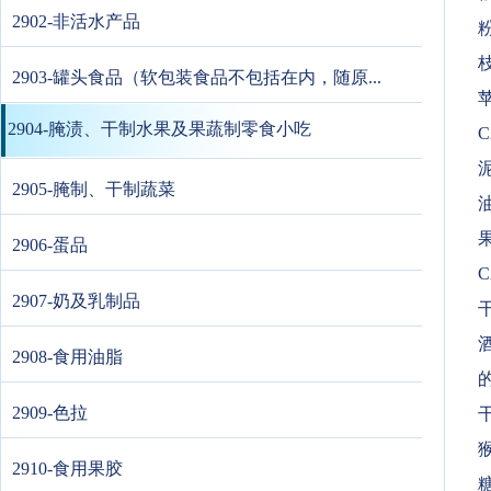
2902-非活水产品
枝
2903-罐头食品（软包装食品不包括在内，随原...
苹
2904-腌渍、干制水果及果蔬制零食小吃
C
2905-腌制、干制蔬菜
果
2906-蛋品
C
2907-奶及乳制品
2908-食用油脂
的
2909-色拉
2910-食用果胶
糖