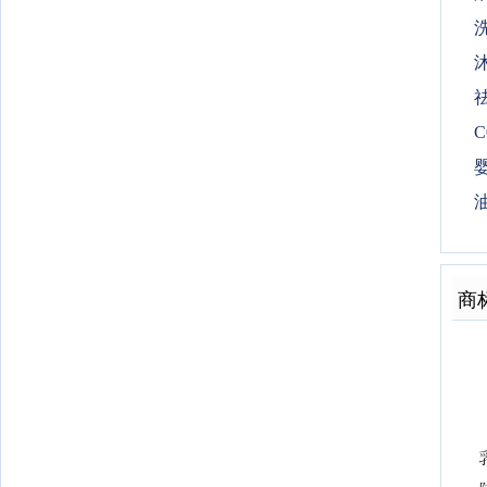
C
婴
商