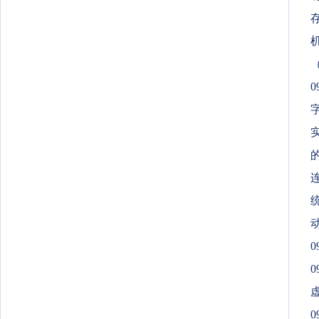
（
0
字
连
0
0
0