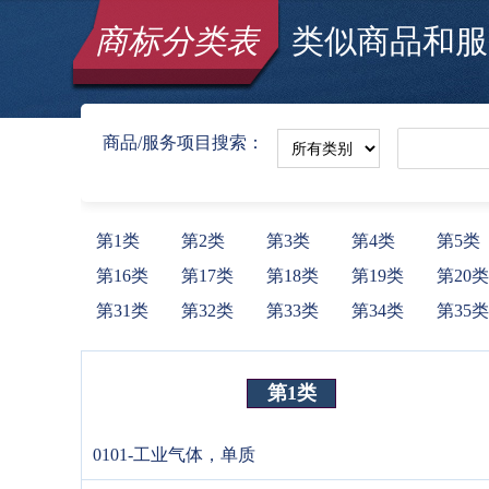
商标分类表
类似商品和服务
商品/服务项目搜索：
第1类
第2类
第3类
第4类
第5类
第16类
第17类
第18类
第19类
第20类
第31类
第32类
第33类
第34类
第35类
第1类
0101-工业气体，单质