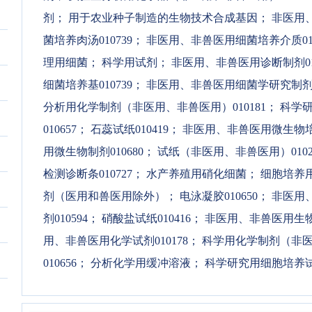
剂
；
用于农业种子制造的生物技术合成基因
；
非医用、
菌培养肉汤010739
；
非医用、非兽医用细菌培养介质010
理用细菌
；
科学用试剂
；
非医用、非兽医用诊断制剂010
细菌培养基010739
；
非医用、非兽医用细菌学研究制剂01
分析用化学制剂（非医用、非兽医用）010181
；
科学研
010657
；
石蕊试纸010419
；
非医用、非兽医用微生物培养
用微生物制剂010680
；
试纸（非医用、非兽医用）0102
检测诊断条010727
；
水产养殖用硝化细菌
；
细胞培养
剂（医用和兽医用除外）
；
电泳凝胶010650
；
非医用、
剂010594
；
硝酸盐试纸010416
；
非医用、非兽医用生物组
用、非兽医用化学试剂010178
；
科学用化学制剂（非医用
010656
；
分析化学用缓冲溶液
；
科学研究用细胞培养