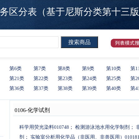
区分表（基于尼斯分类第十三版）
第6类
第7类
第8类
第9类
第10类
第1
第21类
第22类
第23类
第24类
第25类
第2
第36类
第37类
第38类
第39类
第40类
第4
0106
-
化学试剂
科学用荧光染料010748
；
检测游泳池水用化学制剂
；
剂
；
实验室分析用化学品（非医用、非兽医用）01018