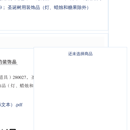
9
；
圣诞树用装饰品（灯、蜡烛和糖果除外）
还未选择商品
本）.pdf