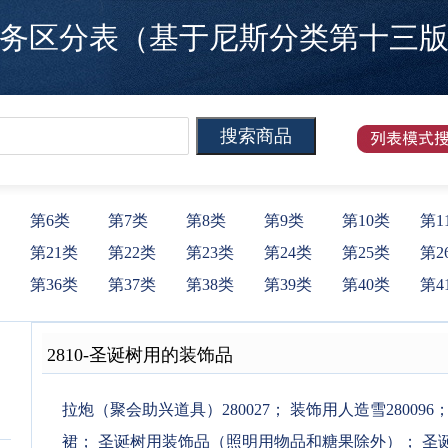
区分表（基于尼斯分类第十三版）
第6类
第7类
第8类
第9类
第10类
第1
第21类
第22类
第23类
第24类
第25类
第2
第36类
第37类
第38类
第39类
第40类
第4
2810
-
圣诞树用的装饰品
拉炮（聚会助兴道具）280027
；
装饰用人造雪280096
裙
；
圣诞树用装饰品（照明用物品和糖果除外）
；
圣