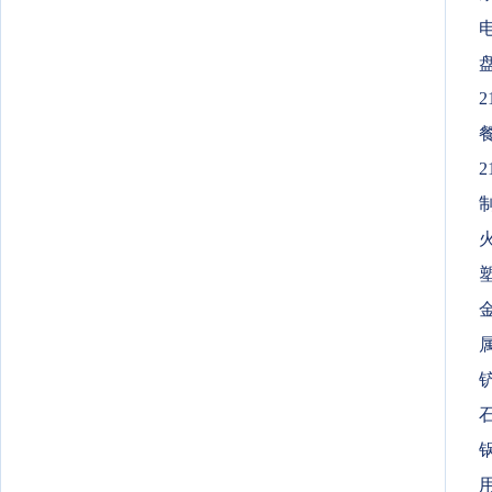
电
2
2
制
用