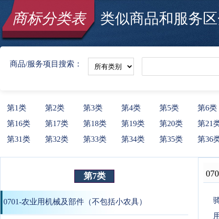
商标分类表
类似商品和服务区分
商品/服务项目搜索：
第1类
第2类
第3类
第4类
第5类
第6类
第16类
第17类
第18类
第19类
第20类
第21
第31类
第32类
第33类
第34类
第35类
第36
070
第7类
0701-农业用机械及部件（不包括小农具）