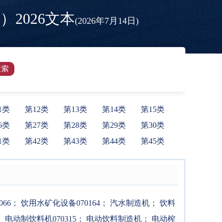
2026文本
(2026年7月14日)
1类
第12类
第13类
第14类
第15类
6类
第27类
第28类
第29类
第30类
1类
第42类
第43类
第44类
第45类
66
；
饮用水矿化设备070164
；
汽水制造机
；
饮料
；
电动制饮料机070315
；
电动饮料制造机
；
电动榨