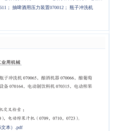
11
；
抽啤酒用压力装置070012
；
瓶子冲洗机
本）.pdf