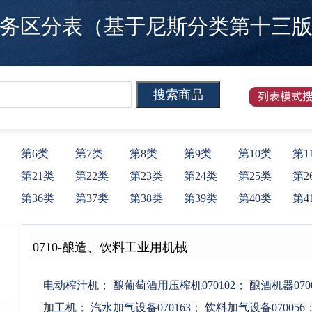
区分表（基于尼斯分类第十三版）
第6类
第7类
第8类
第9类
第10类
第1
第21类
第22类
第23类
第24类
第25类
第2
第36类
第37类
第38类
第39类
第40类
第4
0710
-
酿造、饮料工业用机械
电动榨汁机
；
酿葡萄酒用压榨机070102
；
酿酒机器0700
加工机
；
汽水加气设备070163
；
饮料加气设备070056