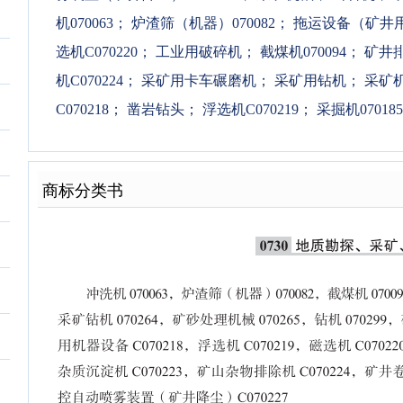
机070063
；
炉渣筛（机器）070082
；
拖运设备（矿井用）
选机C070220
；
工业用破碎机
；
截煤机070094
；
矿井排
机C070224
；
采矿用卡车碾磨机
；
采矿用钻机
；
采矿
C070218
；
凿岩钻头
；
浮选机C070219
；
采掘机070185
商标分类书