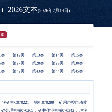
2026文本
(2026年7月14日)
1类
第12类
第13类
第14类
第15类
6类
第27类
第28类
第29类
第30类
1类
第42类
第43类
第44类
第45类
；
洗矿机C070221
；
钻机070299
；
矿用声控自动喷
砂处理机械070265
；
矿井作业机械070342
；
冲洗