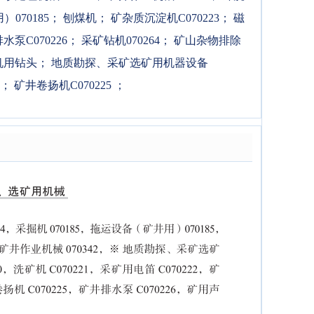
070185
；
刨煤机
；
矿杂质沉淀机C070223
；
磁
水泵C070226
；
采矿钻机070264
；
矿山杂物排除
机用钻头
；
地质勘探、采矿选矿用机器设备
；
矿井卷扬机C070225
；