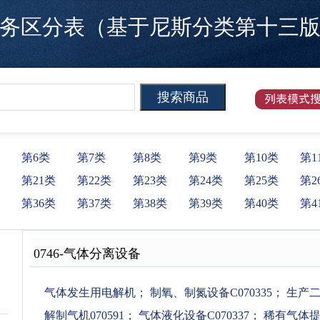
区分表（基于尼斯分类第十三版）
第6类
第7类
第8类
第9类
第10类
第1
第21类
第22类
第23类
第24类
第25类
第2
第36类
第37类
第38类
第39类
第40类
第4
0746
-
气体分离设备
气体发生用电解机
；
制氧、制氮设备C070335
；
生产二氧
解制气机070591
；
气体液化设备C070337
；
稀有气体提取