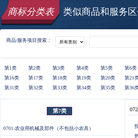
商标分类表
类似商品和服务区分
商品/服务项目搜索：
第1类
第2类
第3类
第4类
第5类
第6类
第16类
第17类
第18类
第19类
第20类
第21
第31类
第32类
第33类
第34类
第35类
第36
072
第7类
0701-农业用机械及部件（不包括小农具）
热